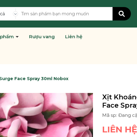
 cả
 phẩm
Rượu vang
Liên hệ
 Surge Face Spray 30ml Nobox
Xịt Khoán
Face Spr
Mã sp: Đang c
LIÊN H