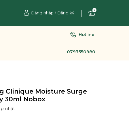
0
Đăng nhập
/
Đăng ký
Hotline:
0797550980
g Clinique Moisture Surge
ay 30ml Nobox
ập nhật
Ệ