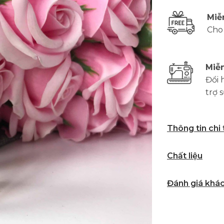
Miễ
Cho
Miễn
Đổi 
trợ 
Thông tin chi
Chất liệu
Đánh giá khá