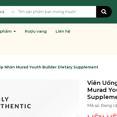
 cả
 phẩm
Rượu vang
Liên hệ
ếp Nhăn Murad Youth Builder Dietary Supplement
Viên Uốn
Murad You
Supplem
Mã sp: Đang c