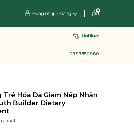
0
Đăng nhập
/
Đăng ký
Hotline:
0797550980
g Trẻ Hóa Da Giảm Nếp Nhăn
th Builder Dietary
ent
ập nhật