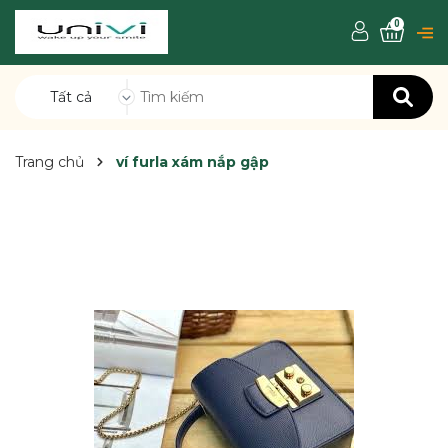
0
Tất cả
Trang chủ
ví furla xám nắp gập