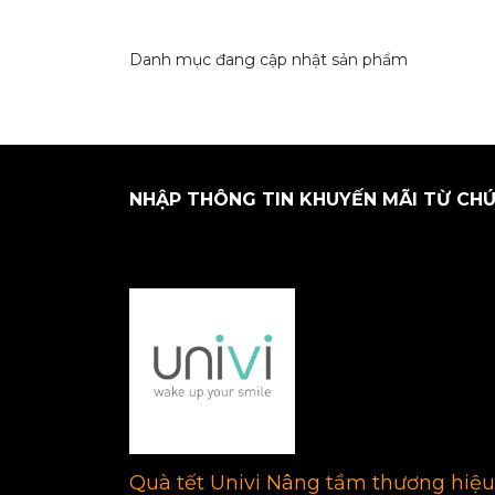
Danh mục đang cập nhật sản phẩm
NHẬP THÔNG TIN KHUYẾN MÃI TỪ CHÚ
Quà tết Univi Nâng tầm thương hiệu