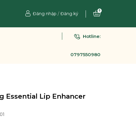
0
Đăng nhập
/
Đăng ký
Hotline:
0797550980
 Essential Lip Enhancer
01
Ệ