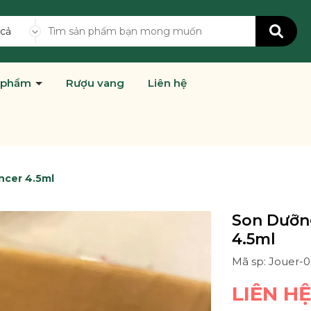
 cả
 phẩm
Rượu vang
Liên hệ
ncer 4.5ml
Son Dưỡng
4.5ml
Mã sp: Jouer-0
LIÊN H