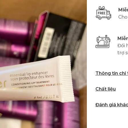
Miễ
Cho
Miễn
Đổi 
trợ 
Thông tin chi
Chất liệu
Đánh giá khá