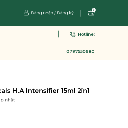
0
Đăng nhập
/
Đăng ký
Hotline:
0797550980
als H.A Intensifier 15ml 2in1
ập nhật
Ệ