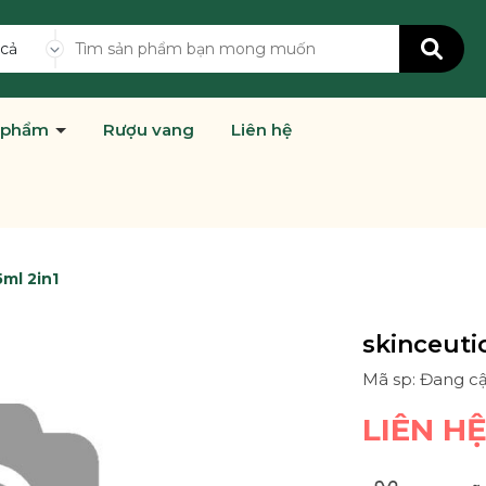
 cả
 phẩm
Rượu vang
Liên hệ
5ml 2in1
skinceutic
Mã sp: Đang c
LIÊN H