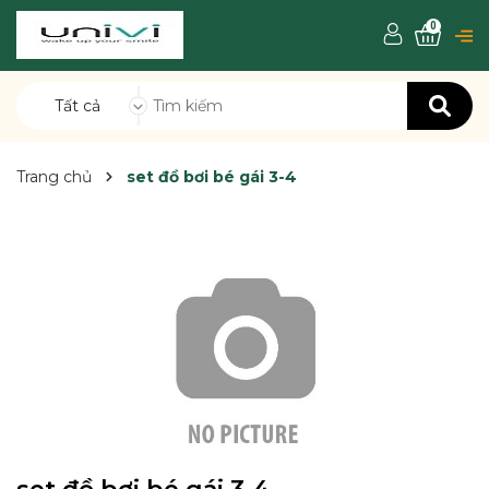
0
Tất cả
Trang chủ
set đồ bơi bé gái 3-4