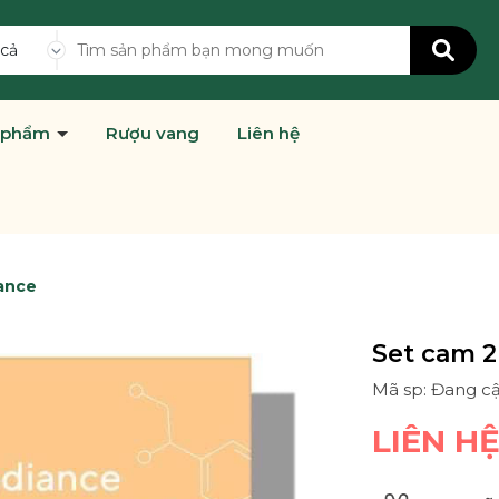
 cả
 phẩm
Rượu vang
Liên hệ
iance
Set cam 2
Mã sp: Đang c
LIÊN H