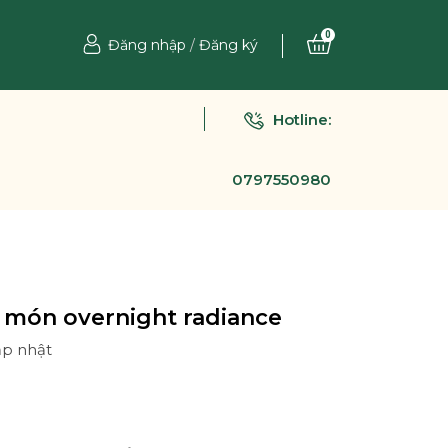
0
Đăng nhập
/
Đăng ký
Hotline:
0797550980
 món overnight radiance
ập nhật
Ệ