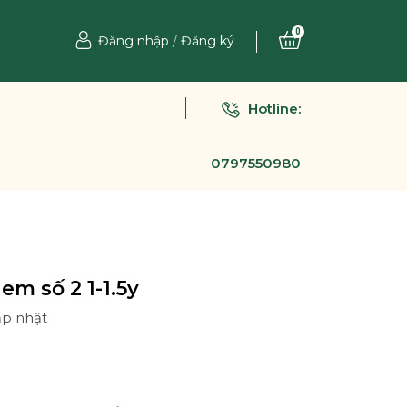
0
Đăng nhập
/
Đăng ký
Hotline:
0797550980
 em số 2 1-1.5y
ập nhật
Ệ