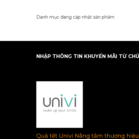
Danh mục đang cập nhật sản phẩm
NHẬP THÔNG TIN KHUYẾN MÃI TỪ CHÚ
Quà tết Univi Nâng tầm thương hiệu