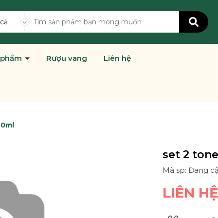
 cả
 phẩm
Rượu vang
Liên hệ
50ml
set 2 ton
Mã sp: Đang c
LIÊN H