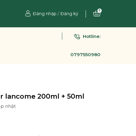
0
Đăng nhập
/
Đăng ký
Hotline:
0797550980
er lancome 200ml + 50ml
ập nhật
Ệ