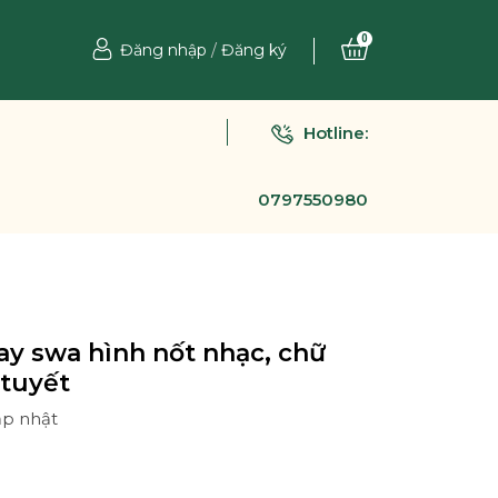
0
Đăng nhập
/
Đăng ký
Hotline:
0797550980
tay swa hình nốt nhạc, chữ
 tuyết
ập nhật
Ệ