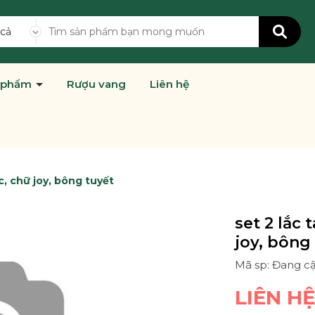
 cả
 phẩm
Rượu vang
Liên hệ
c, chữ joy, bông tuyết
set 2 lắc 
joy, bông
Mã sp: Đang c
LIÊN H