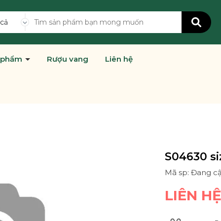
 cả
 phẩm
Rượu vang
Liên hệ
S04630 si
Mã sp: Đang c
LIÊN H