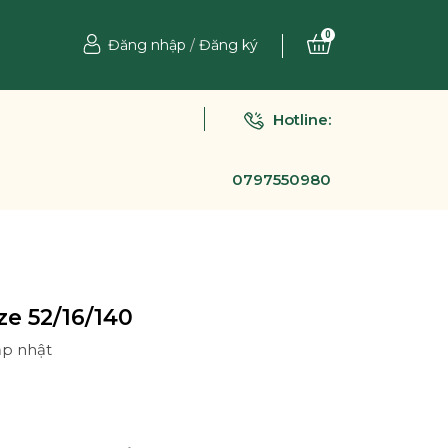
0
Đăng nhập
/
Đăng ký
Hotline:
0797550980
ze 52/16/140
ập nhật
Ệ