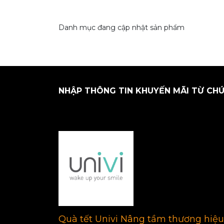
Danh mục đang cập nhật sản phẩm
NHẬP THÔNG TIN KHUYẾN MÃI TỪ CHÚ
Quà tết Univi Nâng tầm thương hiệu