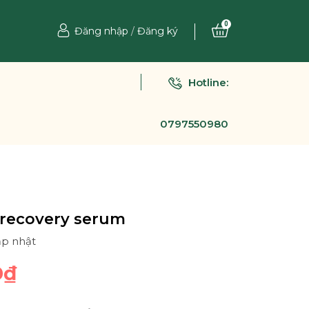
0
Đăng nhập
/
Đăng ký
Hotline:
0797550980
r recovery serum
ập nhật
0₫