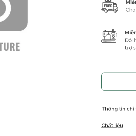
Miễ
Cho
Miễn
Đổi 
trợ 
Thông tin chi
Chất liệu