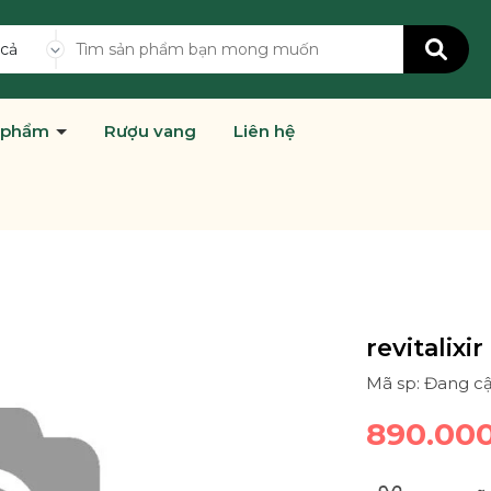
 cả
 phẩm
Rượu vang
Liên hệ
revitalixi
Mã sp: Đang c
890.00