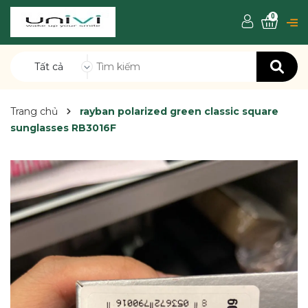
0
Tất cả
Trang chủ
rayban polarized green classic square
sunglasses RB3016F