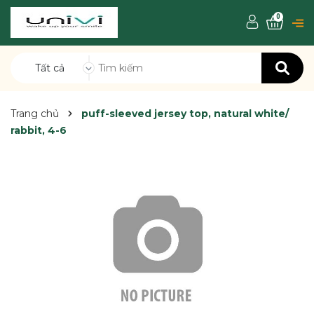
0
Tất cả
Trang chủ
puff-sleeved jersey top, natural white/
rabbit, 4-6