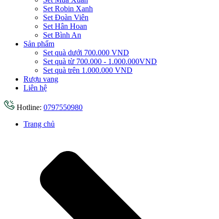
Set Robin Xanh
Set Đoàn Viên
Set Hân Hoan
Set Bình An
Sản phẩm
Set quà dưới 700.000 VND
Set quà từ 700.000 - 1.000.000VND
Set quà trên 1.000.000 VND
Rượu vang
Liên hệ
Hotline:
0797550980
Trang chủ