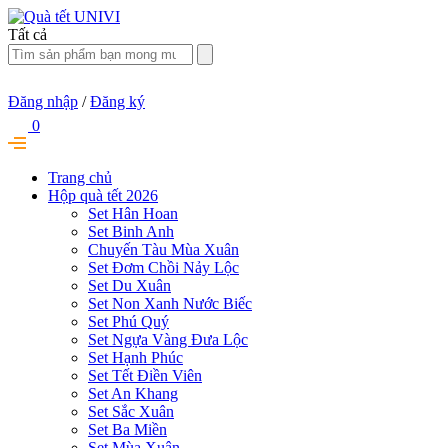
Tất cả
Đăng nhập
/
Đăng ký
0
Trang chủ
Hộp quà tết 2026
Set Hân Hoan
Set Binh Anh
Chuyến Tàu Mùa Xuân
Set Đơm Chồi Nảy Lộc
Set Du Xuân
Set Non Xanh Nước Biếc
Set Phú Quý
Set Ngựa Vàng Đưa Lộc
Set Hạnh Phúc
Set Tết Điền Viên
Set An Khang
Set Sắc Xuân
Set Ba Miền
Set Mùa Xuân