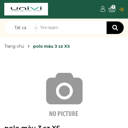
0
Tất cả
Trang chủ
polo màu 3 sz XS