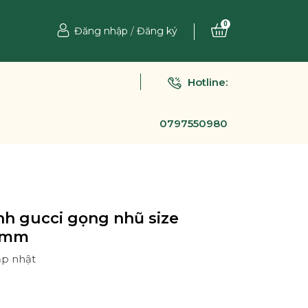
0
Đăng nhập
/
Đăng ký
Hotline:
0797550980
nh gucci gọng nhũ size
0mm
ập nhật
Ệ