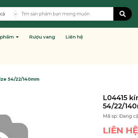
 cả
 phẩm
Rượu vang
Liên hệ
size 54/22/140mm
L04415 kí
54/22/14
Mã sp: Đang c
LIÊN H