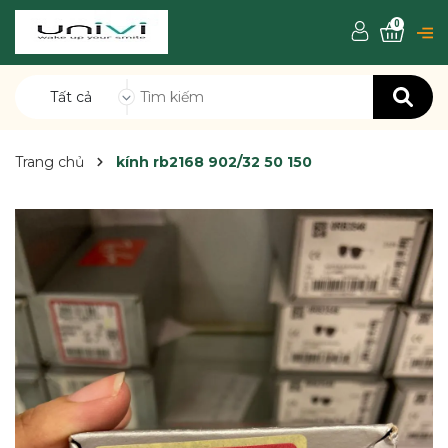
0
Tất cả
Trang chủ
kính rb2168 902/32 50 150