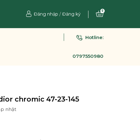
0
Đăng nhập
/
Đăng ký
Hotline:
0797550980
dior chromic 47-23-145
ập nhật
Ệ