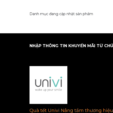
Danh mục đang cập nhật sản phẩm
NHẬP THÔNG TIN KHUYẾN MÃI TỪ CHÚ
Quà tết Univi Nâng tầm thương hiệu