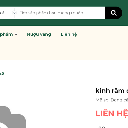
 cả
 phẩm
Rượu vang
Liên hệ
45
kính râm 
Mã sp: Đang c
LIÊN H