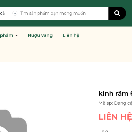
 cả
 phẩm
Rượu vang
Liên hệ
kính râm 
Mã sp: Đang c
LIÊN H