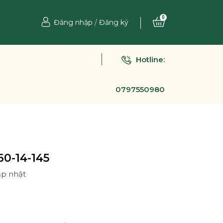
0
Đăng nhập
/
Đăng ký
Hotline:
0797550980
60-14-145
ập nhật
Ệ