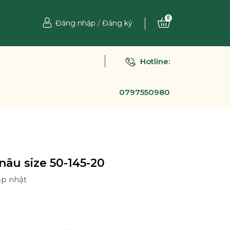
0
Đăng nhập
/
Đăng ký
Hotline:
0797550980
nâu size 50-145-20
ập nhật
Ệ