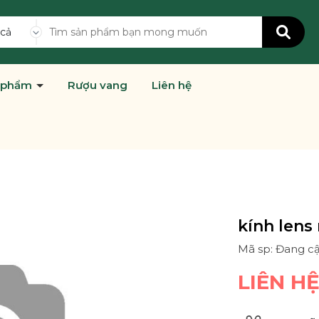
 cả
 phẩm
Rượu vang
Liên hệ
kính lens 
Mã sp: Đang c
LIÊN H