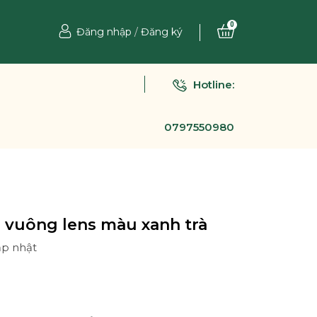
0
Đăng nhập
/
Đăng ký
Hotline:
0797550980
 vuông lens màu xanh trà
ập nhật
Ệ