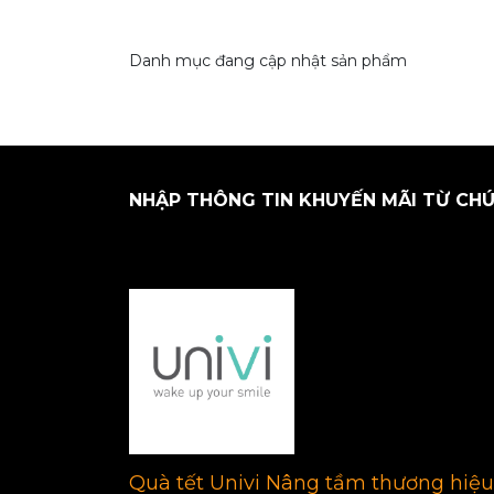
Danh mục đang cập nhật sản phẩm
NHẬP THÔNG TIN KHUYẾN MÃI TỪ CHÚ
Quà tết Univi Nâng tầm thương hiệu