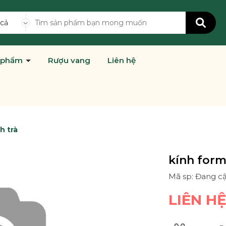
 cả
 phẩm
Rượu vang
Liên hệ
h trà
kính form
Mã sp: Đang c
LIÊN H