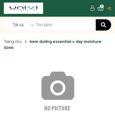
0
Tất cả
Trang chủ
kem dưỡng essential-c day moisture
50ml