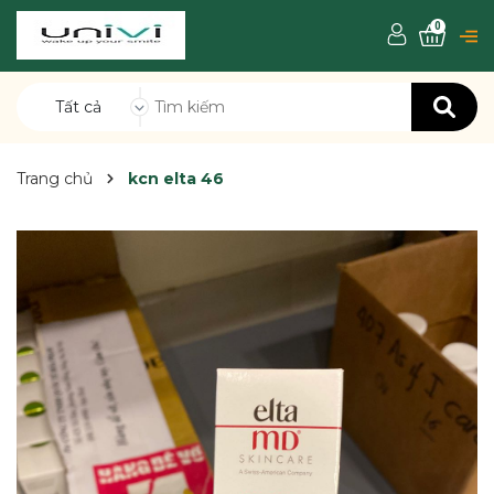
0
Tất cả
Trang chủ
kcn elta 46