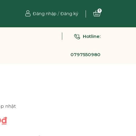
0
Đăng nhập
/
Đăng ký
Hotline:
0797550980
ập nhật
0₫