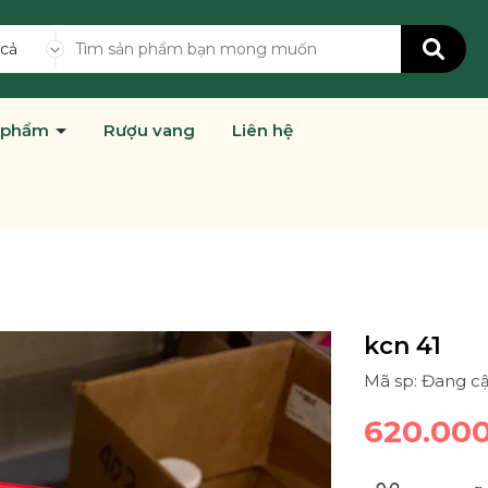
 cả
 phẩm
Rượu vang
Liên hệ
kcn 41
Mã sp: Đang c
620.00