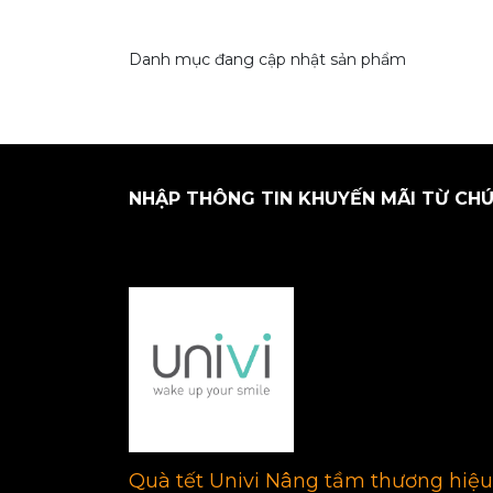
Danh mục đang cập nhật sản phẩm
NHẬP THÔNG TIN KHUYẾN MÃI TỪ CHÚ
Quà tết Univi Nâng tầm thương hiệu