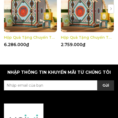
Hộp Quà Tặng Chuyến Tàu Mùa Xuân 3
Hộp Quà Tặng Chuyến Tàu Mùa Xuân 2
6.286.000₫
2.759.000₫
NHẬP THÔNG TIN KHUYẾN MÃI TỪ CHÚNG TÔI
Gửi