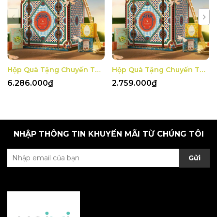
Hộp Quà Tặng Chuyến Tàu Mùa Xuân 3
Hộp Quà Tặng Chuyến Tàu Mùa Xuân 2
6.286.000₫
2.759.000₫
NHẬP THÔNG TIN KHUYẾN MÃI TỪ CHÚNG TÔI
Gửi