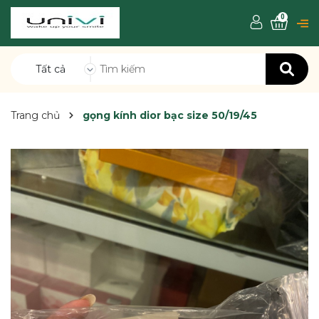
0
Tất cả
Trang chủ
gọng kính dior bạc size 50/19/45