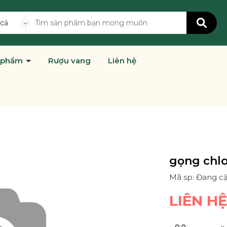
 cả
 phẩm
Rượu vang
Liên hệ
gọng chlo
Mã sp: Đang c
LIÊN H