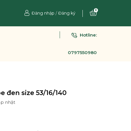
0
Đăng nhập
/
Đăng ký
Hotline:
0797550980
e đen size 53/16/140
ập nhật
Ệ