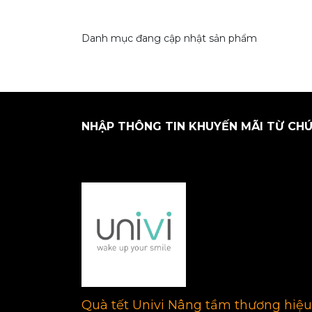
Danh mục đang cập nhật sản phẩm
NHẬP THÔNG TIN KHUYẾN MÃI TỪ CHÚ
Quà tết Univi Nâng tầm thương hiệu