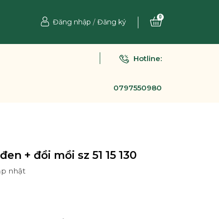
0
Đăng nhập
/
Đăng ký
Hotline:
0797550980
en + đồi mồi sz 51 15 130
ập nhật
Ệ