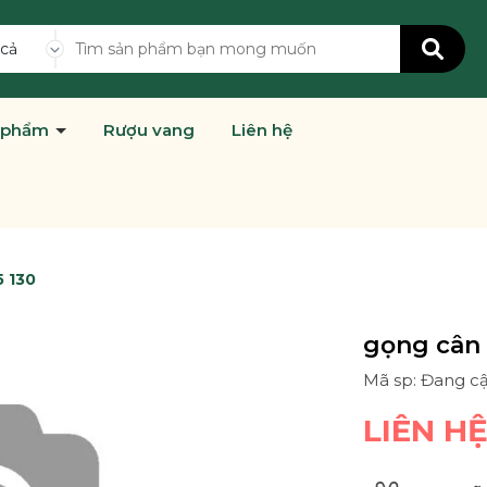
 cả
 phẩm
Rượu vang
Liên hệ
5 130
gọng cân đ
Mã sp: Đang c
LIÊN H