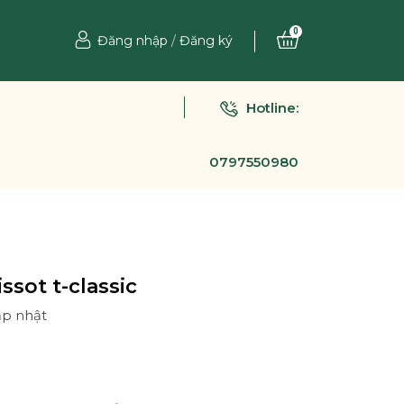
0
Đăng nhập
/
Đăng ký
Hotline:
0797550980
ssot t-classic
ập nhật
Ệ