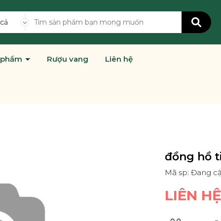
 cả
 phẩm
Rượu vang
Liên hệ
đồng hồ ti
Mã sp: Đang c
LIÊN H