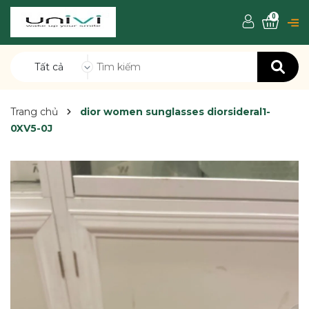
0
Tất cả
Trang chủ
dior women sunglasses diorsideral1-
0XV5-0J