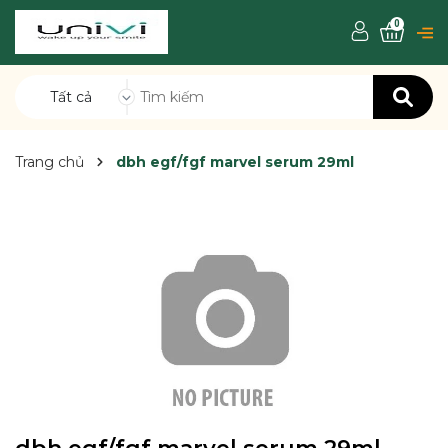
0
Tất cả
Trang chủ
dbh egf/fgf marvel serum 29ml