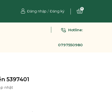
0
Đăng nhập
/
Đăng ký
Hotline:
0797550980
ền 5397401
ập nhật
Ệ