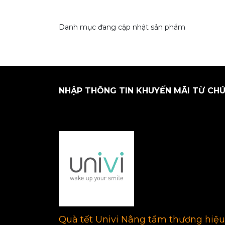
Danh mục đang cập nhật sản phẩm
NHẬP THÔNG TIN KHUYẾN MÃI TỪ CHÚ
Quà tết Univi Nâng tầm thương hiệu