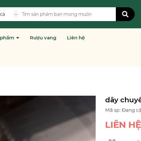
 cả
 phẩm
Rượu vang
Liên hệ
dây chuy
Mã sp: Đang c
LIÊN H