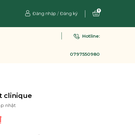
0
Đăng nhập
/
Đăng ký
Hotline:
0797550980
t clinique
ập nhật
₫