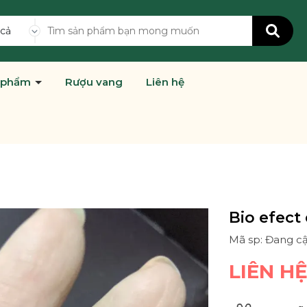
 cả
 phẩm
Rượu vang
Liên hệ
Bio efect
Mã sp: Đang c
LIÊN H