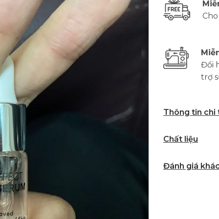
Miễ
Cho
Miễn
Đổi 
trợ 
Thông tin chi
Chất liệu
Đánh giá khá