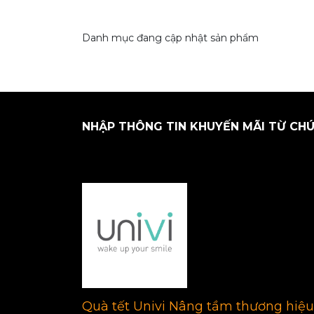
Danh mục đang cập nhật sản phẩm
NHẬP THÔNG TIN KHUYẾN MÃI TỪ CHÚ
Quà tết Univi Nâng tầm thương hiệu