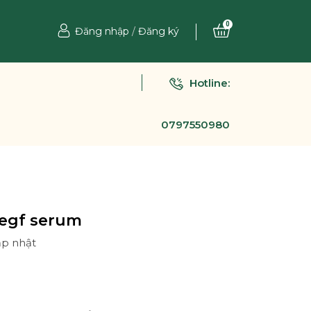
0
Đăng nhập
/
Đăng ký
Hotline:
0797550980
 egf serum
ập nhật
Ệ