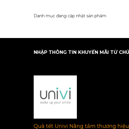
Danh mục đang cập nhật sản phẩm
NHẬP THÔNG TIN KHUYẾN MÃI TỪ CHÚ
Quà tết Univi Nâng tầm thương hiệu