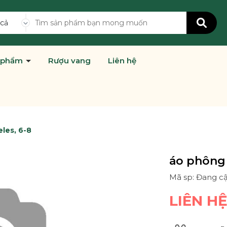
 cả
 phẩm
Rượu vang
Liên hệ
eles, 6-8
áo phông 
Mã sp: Đang c
LIÊN H