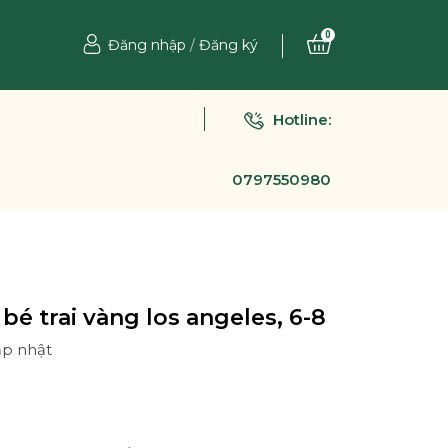
0
Đăng nhập
/
Đăng ký
Hotline:
0797550980
bé trai vàng los angeles, 6-8
ập nhật
Ệ