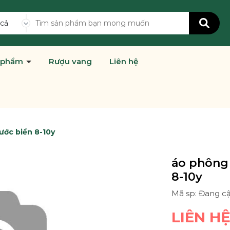
 cả
 phẩm
Rượu vang
Liên hệ
ước biển 8-10y
áo phông 
8-10y
Mã sp: Đang c
LIÊN H