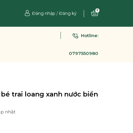
0
Đăng nhập
/
Đăng ký
Hotline:
0797550980
bé trai loang xanh nước biển
ập nhật
Ệ