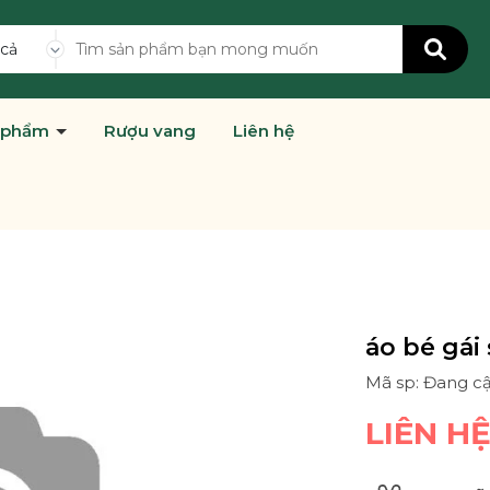
 cả
 phẩm
Rượu vang
Liên hệ
áo bé gái 
Mã sp: Đang c
LIÊN H