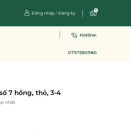
0
Đăng nhập
/
Đăng ký
Hotline:
0797550980
số 7 hồng, thỏ, 3-4
ập nhật
Ệ