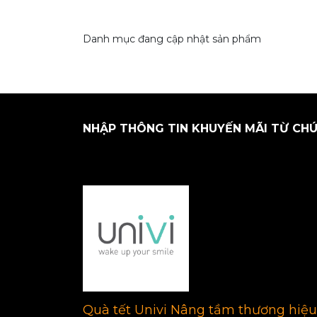
Danh mục đang cập nhật sản phẩm
NHẬP THÔNG TIN KHUYẾN MÃI TỪ CHÚ
Quà tết Univi Nâng tầm thương hiệu