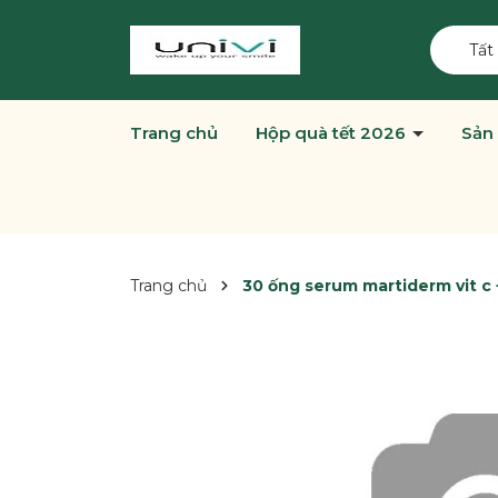
Tất
Trang chủ
Hộp quà tết 2026
Sản
Trang chủ
30 ống serum martiderm vit c +