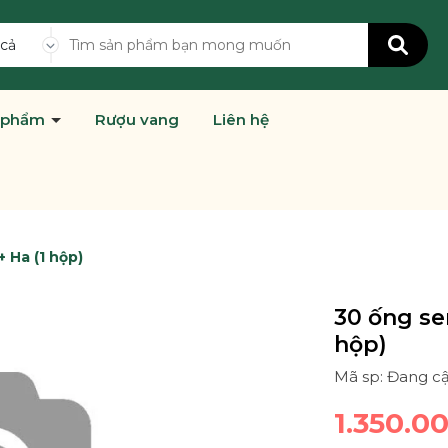
 cả
 phẩm
Rượu vang
Liên hệ
 Ha (1 hộp)
30 ống se
hộp)
Mã sp: Đang c
1.350.0