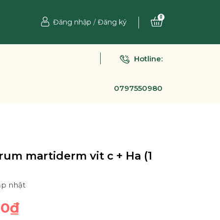
0
Đăng nhập
/
Đăng ký
Hotline:
0797550980
rum martiderm vit c + Ha (1
ập nhật
00₫